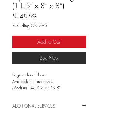
(11.5” x 8” x 8”)
Price
$148.99
Excluding GST/HST
Add to Cart
Buy Now
Regular lunch box
Available in three sizes;
Medium 14.5” x 5.5” x 8”
Wide 11.5” x 8” x 8”
X-Large 14.5” x 8” x 8"
ADDITIONAL SERVICES
Personnalisez votre boîte à lunch avec le
logo de votre entreprise ou votre nom !
Disponible dans une multitude de
couleurs et de tailles. LA boîte à lunch